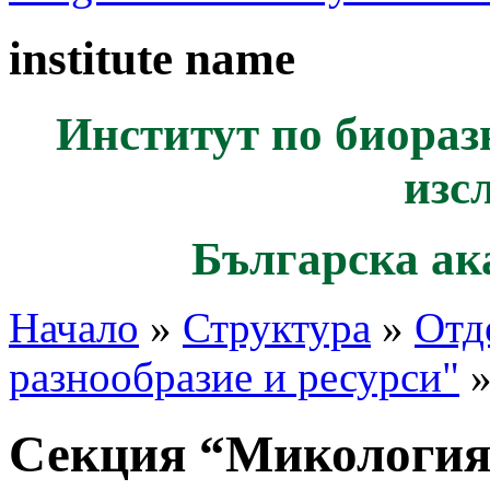
institute name
Институт по биораз
изс
Българска ак
Начало
»
Структура
»
Отд
разнообразие и ресурси"
»
Секция “Микология