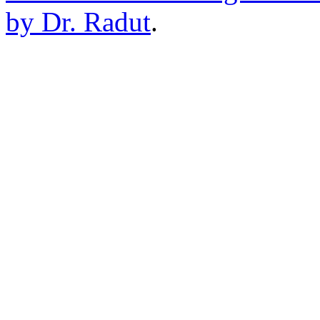
by Dr. Radut
.