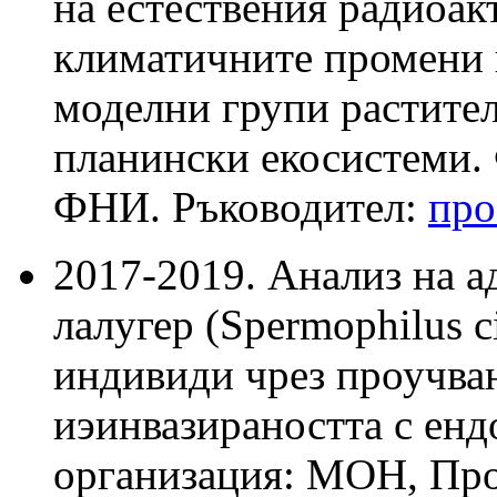
на естествения радиоак
климатичните промени 
моделни групи растите
планински екосистеми.
ФНИ. Ръководител:
про
2017-2019. Анализ на а
лалугер (Spermophilus c
индивиди чрез проучван
иэинвазираността с ен
организация: МОН, Про