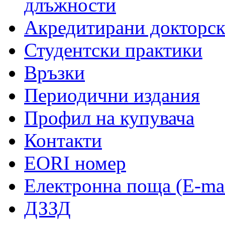
длъжности
Акредитирани докторс
Студентски практики
Връзки
Периодични издания
Профил на купувача
Контакти
EORI номер
Електронна поща (E-mai
ДЗЗД