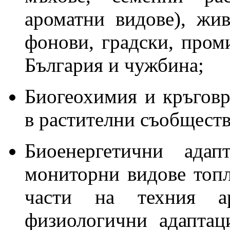
ароматни видове), жи
фонови, градски, пром
България и чужбина;
Биогеохимия и кръговр
в растителни съобществ
Биоенергетични адап
мониторни видове топ
части на техния ар
физиологични адаптац