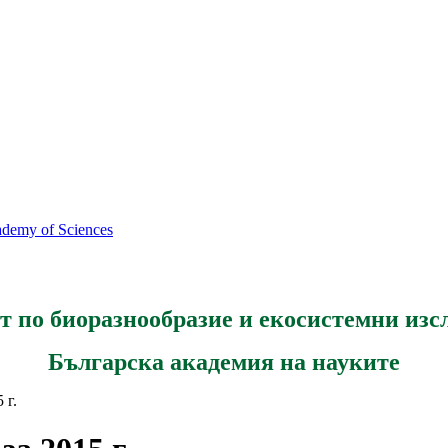
cademy of Sciences
т по биоразнообразие и екосистемни изс
Българска академия на науките
 г.