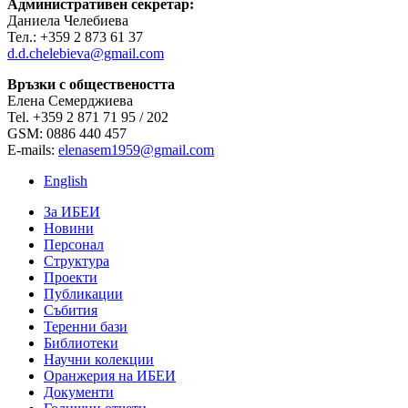
Административен секретар:
Даниела Челебиева
Тел.: +359 2 873 61 37
d.d.chelebieva@gmail.com
Връзки с обществеността
Елена Семерджиева
Tel. +359 2 871 71 95 / 202
GSM: 0886 440 457
E-mails:
elenasem1959@gmail.com
English
За ИБЕИ
Новини
Персонал
Структура
Проекти
Публикации
Събития
Теренни бази
Библиотеки
Научни колекции
Оранжерия на ИБЕИ
Документи