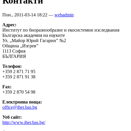
Контакти
Пон., 2011-03-14 18:22 —
webadmin
Адрес:
Институт по биоразнообразие и екосистемни изследвания
Българска академия на науките
Ул. „Майор Юрий Гагарин” №2
Община „Изгрев”
1113 София
БЪЛГАРИЯ
Телефон:
+359 2 871 71 95
+359 2 871 91 38
Fax:
+359 2 870 54 98
Електронна поща:
office@iber.bas.bg
Уеб сайт:
http://www.iber.bas.bg/