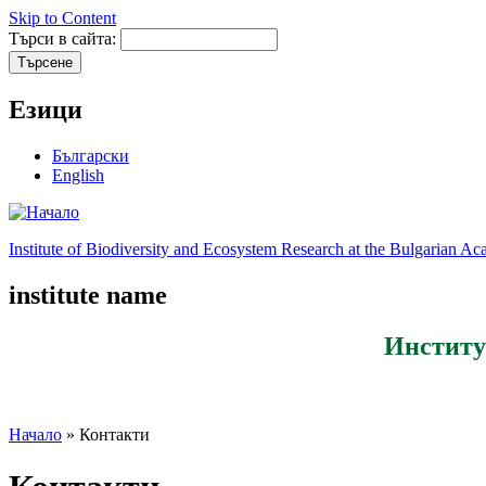
Skip to Content
Търси в сайта:
Езици
Български
English
Institute of Biodiversity and Ecosystem Research at the Bulgarian A
institute name
Институ
Начало
» Контакти