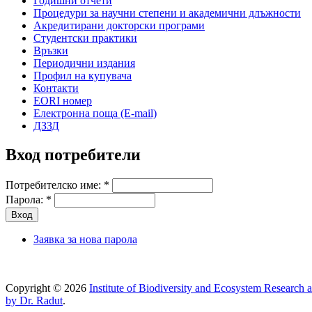
Годишни отчети
Процедури за научни степени и академични длъжности
Акредитирани докторски програми
Студентски практики
Връзки
Периодични издания
Профил на купувача
Контакти
EORI номер
Електронна поща (E-mail)
ДЗЗД
Вход потребители
Потребителско име:
*
Парола:
*
Заявка за нова парола
Copyright © 2026
Institute of Biodiversity and Ecosystem Research 
by Dr. Radut
.