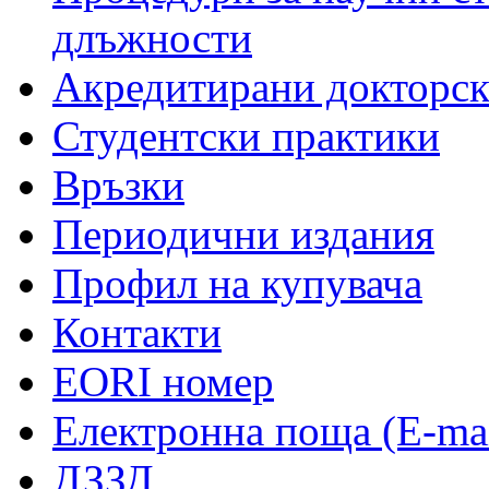
длъжности
Акредитирани докторс
Студентски практики
Връзки
Периодични издания
Профил на купувача
Контакти
EORI номер
Електронна поща (E-mai
ДЗЗД