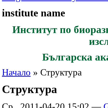
institute name
Институт по биораз
изс
Българска ак
Начало
» Структура
Структура
Ср., 2011-04-20 15:02 —
G