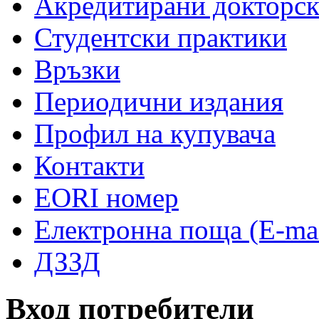
Акредитирани докторс
Студентски практики
Връзки
Периодични издания
Профил на купувача
Контакти
EORI номер
Електронна поща (E-mai
ДЗЗД
Вход потребители