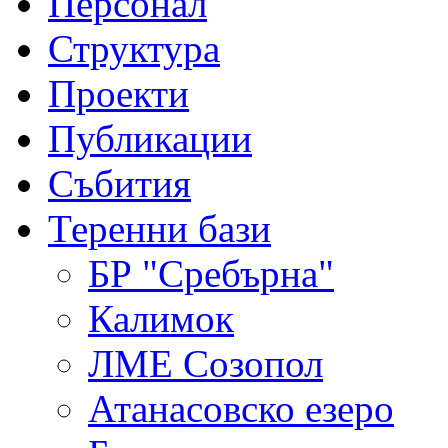
Персонал
Структура
Проекти
Публикации
Събития
Теренни бази
БР "Сребърна"
Калимок
ЛME Созопол
Атанасовско езеро