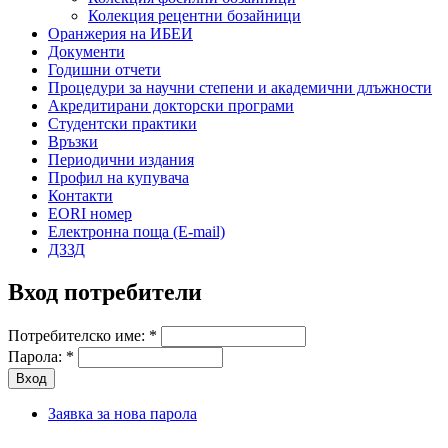
Колекция рецентни бозайници
Оранжерия на ИБЕИ
Документи
Годишни отчети
Процедури за научни степени и академични длъжности
Акредитирани докторски програми
Студентски практики
Връзки
Периодични издания
Профил на купувача
Контакти
EORI номер
Електронна поща (E-mail)
ДЗЗД
Вход потребители
Потребителско име:
*
Парола:
*
Заявка за нова парола