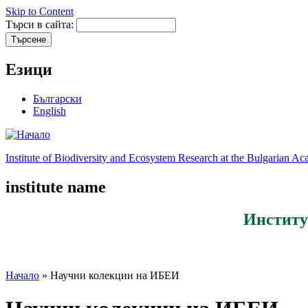
Skip to Content
Търси в сайта:
Езици
Български
English
Institute of Biodiversity and Ecosystem Research at the Bulgarian A
institute name
Институ
Начало
» Научни колекции на ИБЕИ