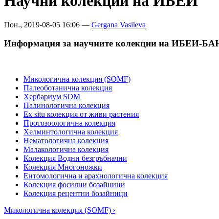
Научни колекции на ИБЕИ
Пон., 2019-08-05 16:06 —
Gergana Vasileva
Информация за научните колекции на ИБЕИ-БА
Микологична колекция (SOMF)
Палеоботанична колекция
Хербариум SOM
Палинологична колекция
Ex situ колекция от живи растения
Протозоологична колекция
Хелминтологична колекция
Нематологична колекция
Малакологична колекция
Колекция Водни безгръбначни
Колекция Многоножки
Ентомологична и арахнологична колекция
Колекция фосилни бозайници
Колекция рецентни бозайници
Микологична колекция (SOMF) ›