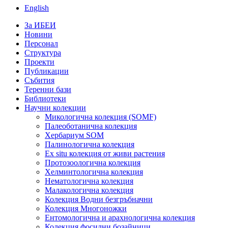
English
За ИБЕИ
Новини
Персонал
Структура
Проекти
Публикации
Събития
Теренни бази
Библиотеки
Научни колекции
Микологична колекция (SOMF)
Палеоботанична колекция
Хербариум SOM
Палинологична колекция
Ex situ колекция от живи растения
Протозоологична колекция
Хелминтологична колекция
Нематологична колекция
Малакологична колекция
Колекция Водни безгръбначни
Колекция Многоножки
Ентомологична и арахнологична колекция
Колекция фосилни бозайници