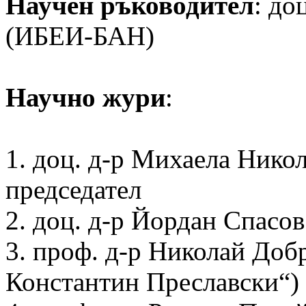
Научен ръководител
: до
(ИБЕИ-БАН)
Научно жури
:
1. доц. д-р Михаела Нико
председател
2. доц. д-р Йордан Спас
3. проф. д-р Николай Доб
Константин Преславски“) 