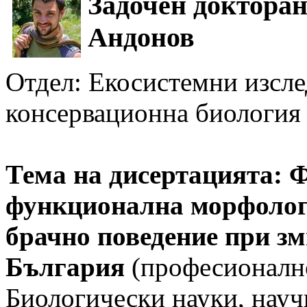
Задочен доктора
Андонов
Oтдел: Екосистемни изсле
консервационна биология
Тема на дисертацията: 
функционална морфологи
брачно поведение при зм
България
(професионално
Биологически науки, науч