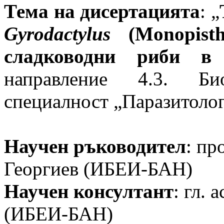
Тема на дисертацията
: „
Gyrodactylus
(Monopistho
сладководни риби в
направление 4.3. Би
специалност „Паразитолог
Научен ръководител
: пр
Георгиев (ИБЕИ-БАН)
Научен консултант
: гл. 
(ИБЕИ-БАН)