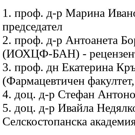
1. проф. д-р Марина Ива
председател
2. проф. д-р Антоанета Б
(ИОХЦФ-БАН) - рецензен
3. проф. дн Екатерина Кр
(Фармацевтичен факултет
4. доц. д-р Стефан Ант
5. доц. д-р Ивайла Недял
Селскостопанска академия