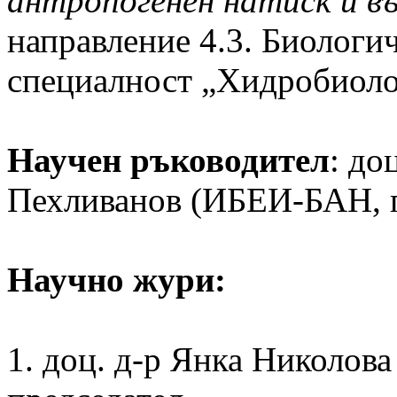
антропогенен натиск и в
направление 4.3. Биологи
специалност „Хидробиоло
Научен ръководител
: до
Пехливанов (ИБЕИ-БАН, 
Научно жури:
1. доц. д-р Янка Николов