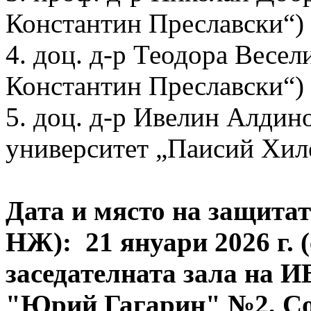
Константин Преславски“) 
4. доц. д-р Теодора Весе
Константин Преславски“)
5. доц. д-р Ивелин Алди
университет „Паисий Хиле
Дата и място на защитат
НЖ): 21 януари 2026 г. (с
заседателната зала на И
"Юрий Гагарин" №2, Соф