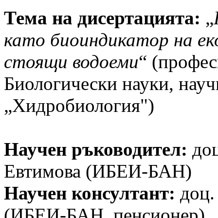
Тема на дисертацията:
„
като биоиндикатор на ек
стоящи водоеми
“ (профес
Биологически науки, науч
„Хидробиология")
Научен ръководител:
доц
Евтимова (ИБЕИ-БАН)
Научен консултант:
доц.
(ИБЕИ-БАН, пенсионер)