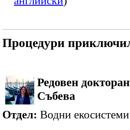
английски
)
Процедури приключили
Редовен доктора
Събева
Oтдел:
Водни екосистеми