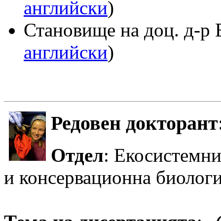
английски
)
Становище на доц. д-р 
английски
)
Редовен докторан
Oтдел
: Екосистемни
и консервационна биолог