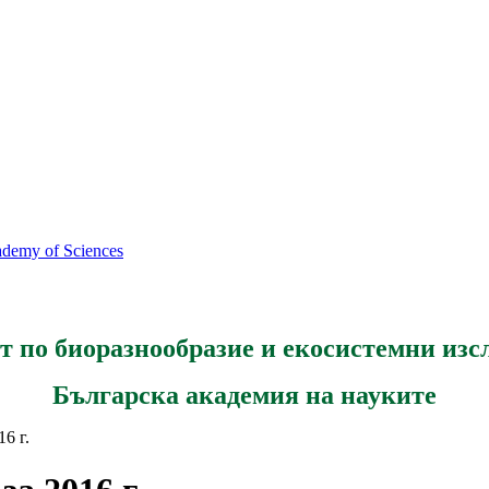
cademy of Sciences
т по биоразнообразие и екосистемни изс
Българска академия на науките
6 г.