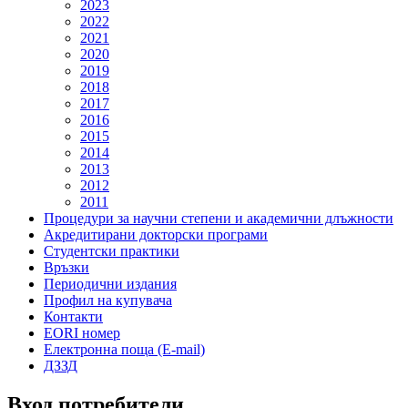
2023
2022
2021
2020
2019
2018
2017
2016
2015
2014
2013
2012
2011
Процедури за научни степени и академични длъжности
Акредитирани докторски програми
Студентски практики
Връзки
Периодични издания
Профил на купувача
Контакти
EORI номер
Електронна поща (E-mail)
ДЗЗД
Вход потребители