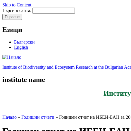
Skip to Content
Търси в сайта:
Езици
Български
English
Institute of Biodiversity and Ecosystem Research at the Bulgarian A
institute name
Институ
Начало
»
Годишни отчети
» Годишен отчет на ИБЕИ-БАН за 201