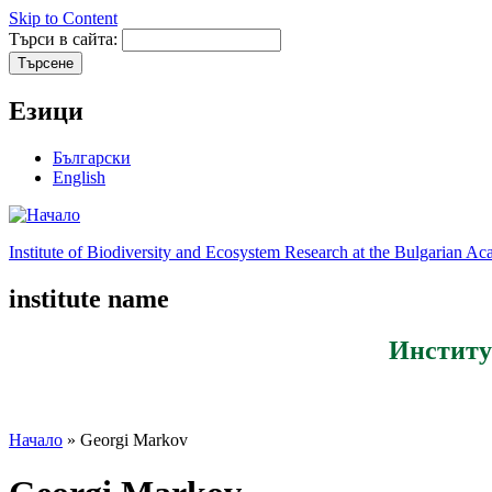
Skip to Content
Търси в сайта:
Езици
Български
English
Institute of Biodiversity and Ecosystem Research at the Bulgarian A
institute name
Институ
Начало
» Georgi Markov