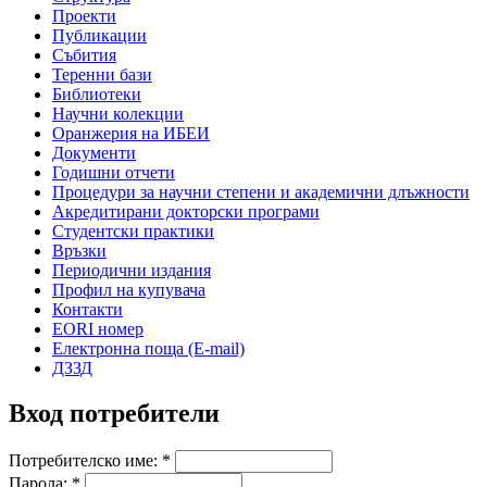
Проекти
Публикации
Събития
Теренни бази
Библиотеки
Научни колекции
Оранжерия на ИБЕИ
Документи
Годишни отчети
Процедури за научни степени и академични длъжности
Акредитирани докторски програми
Студентски практики
Връзки
Периодични издания
Профил на купувача
Контакти
EORI номер
Електронна поща (E-mail)
ДЗЗД
Вход потребители
Потребителско име:
*
Парола:
*