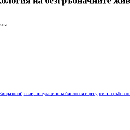
кология на безгръбначните жи
ията
Биоразнообразие, популационна биология и ресурси от гръбначн