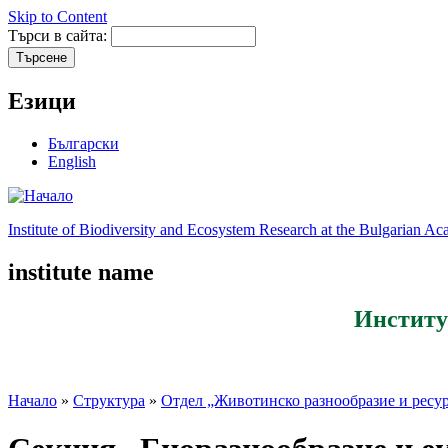
Skip to Content
Търси в сайта:
Езици
Български
English
Institute of Biodiversity and Ecosystem Research at the Bulgarian A
institute name
Институ
Начало
»
Структура
»
Отдел „Животинско разнообразие и ресу