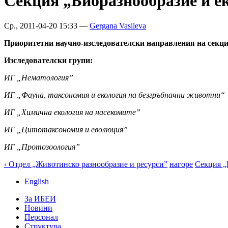
Секция „Биоразнообразие и е
Ср., 2011-04-20 15:33 —
Gergana Vasileva
Приоритетни научно-изследователски направления на секц
Изследователски групи:
ИГ „Нематология”
ИГ „Фауна, таксономия и екология на безгръбначни животни“
ИГ „Химична екология на насекомите”
ИГ „Цитотаксономия и еволюция”
ИГ „Протозоология”
‹ Отдел „Животинско разнообразие и ресурси”
нагоре
Секция „
English
За ИБЕИ
Новини
Персонал
Структура