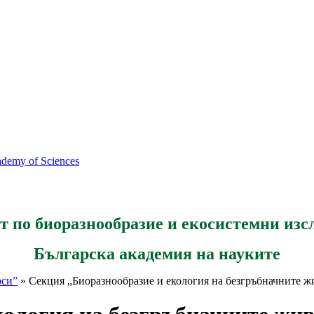
cademy of Sciences
т по биоразнообразие и екосистемни изс
Българска академия на науките
рси”
» Секция „Биоразнообразие и екология на безгръбначните 