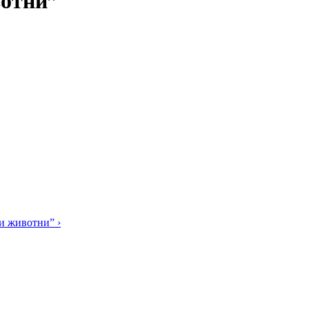
вотни”
и животни” ›