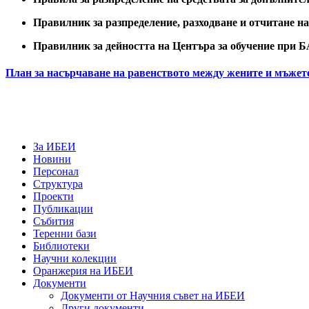
Правилник за разпределение, разходване и отчитане н
Правилник за дейността на Центъра за обучение при Б
План за насърчаване на равенството между жените и мъжет
За ИБЕИ
Новини
Персонал
Структура
Проекти
Публикации
Събития
Теренни бази
Библиотеки
Научни колекции
Оранжерия на ИБЕИ
Документи
Документи от Научния съвет на ИБЕИ
Други документи