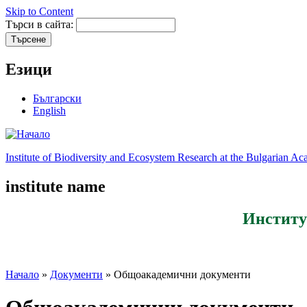
Skip to Content
Търси в сайта:
Езици
Български
English
Institute of Biodiversity and Ecosystem Research at the Bulgarian A
institute name
Институ
Начало
»
Документи
» Общоакадемични документи