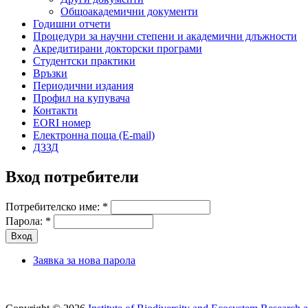
Общоакадемични документи
Годишни отчети
Процедури за научни степени и академични длъжности
Акредитирани докторски програми
Студентски практики
Връзки
Периодични издания
Профил на купувача
Контакти
EORI номер
Електронна поща (E-mail)
ДЗЗД
Вход потребители
Потребителско име:
*
Парола:
*
Заявка за нова парола