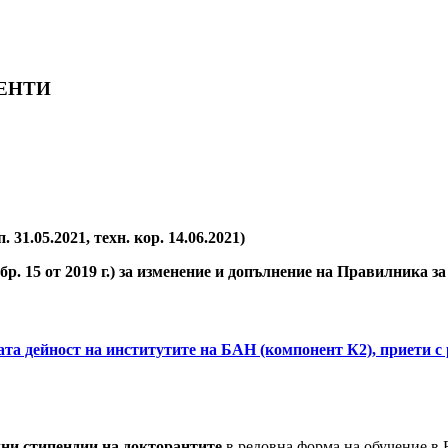
ЕНТИ
. 31.05.2021, техн. кор. 14.06.2021)
бр. 15 от 2019 г.) за изменение и допълнение на Правилника 
ата дейност на институтите на БАН (компонент К2), приети 
лни стипендии на докторантите
в редовна форма на обучение в 