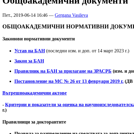
Общоакадемични документи
Пет., 2019-06-14 16:46 —
Gergana Vasileva
ОБЩОАКАДЕМИЧНИ НОРМАТИВНИ ДОКУМ
Законови нормативни документи
Устав на БАН
(последни изм. и доп. от 14 март 2023 г.)
Закон за БАН
Правилник на БАН за прилагане на ЗРАСРБ
(изм. и доп
Постановление на МС № 26 от 13 февруари 2019 г.
(ДВ 
Вътрешноакадемични актове
-
Критерии и показатели за оценка на научноизследователск
г.)
Правилници за докторантите
Правила за разпределение на средствата за допълните