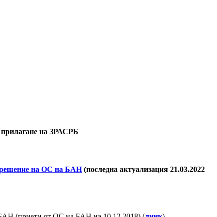
за прилагане на ЗРАСРБ
с решение на ОС на БАН
(последна актуализация 21.03.2022
БАН (приети от ОС на БАН на 10.12.2018) (
линк
)