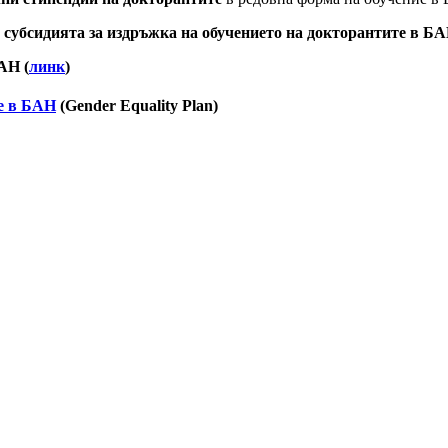
а субсидията за издръжка на обучението на докторантите в Б
АН (
линк
)
е в БАН
(Gender Equality Plan)