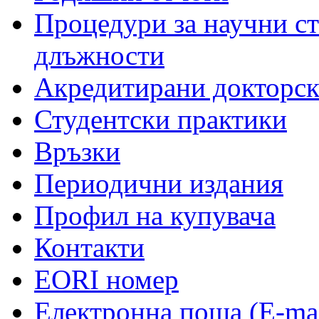
Процедури за научни с
длъжности
Акредитирани докторс
Студентски практики
Връзки
Периодични издания
Профил на купувача
Контакти
EORI номер
Електронна поща (E-mai