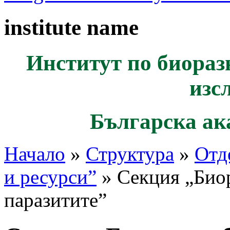
institute name
Институт по биораз
изс
Българска ак
Начало
»
Структура
»
Отд
и ресурси”
» Секция „Биор
паразитите”