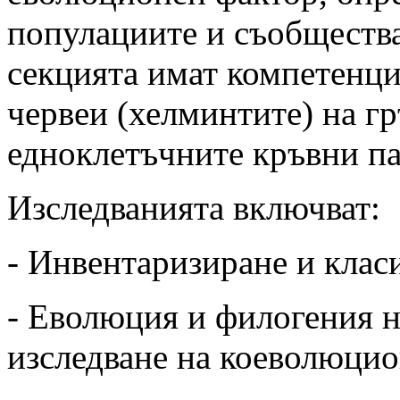
популациите и съобщества
секцията имат компетенци
червеи (хелминтите) на г
едноклетъчните кръвни па
Изследванията включват:
- Инвентаризиране и клас
- Еволюция и филогения н
изследване на коеволюци