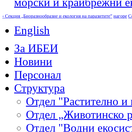
морски и крайбрежни е
‹ Секция „Биоразнообразие и екология на паразитите”
нагоре
С
English
За ИБЕИ
Новини
Персонал
Структура
Отдел "Растително и 
Отдел „Животинско р
Отдел "Водни екосис