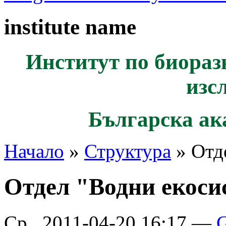
institute name
Институт по биораз
изс
Българска ак
Начало
»
Структура
» Отд
Отдел "Водни екоси
Ср., 2011-04-20 16:17 —
G