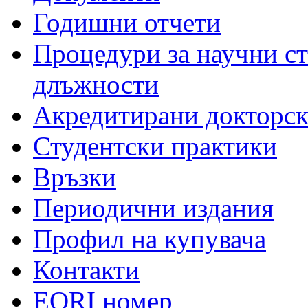
Годишни отчети
Процедури за научни с
длъжности
Акредитирани докторс
Студентски практики
Връзки
Периодични издания
Профил на купувача
Контакти
EORI номер