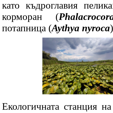
като къдроглавия пелика
корморан (
Phalacroco
потапница (
Aythya nyroca
)
Екологичната станция н