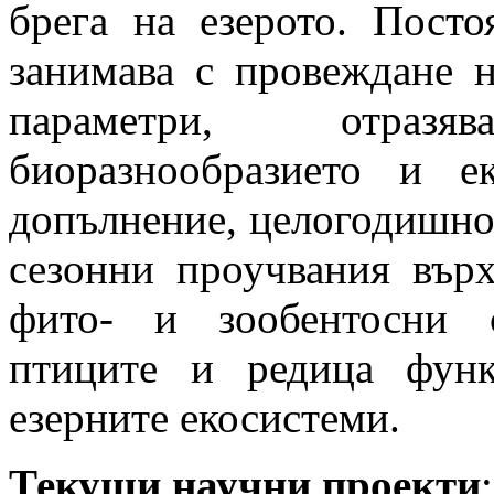
брега на езерото. Посто
занимава с провеждане 
параметри, отраз
биоразнообразието и е
допълнение, целогодишно
сезонни проучвания върх
фито- и зообентосни 
птиците и редица функ
езерните екосистеми.
Текущи научни проекти
: