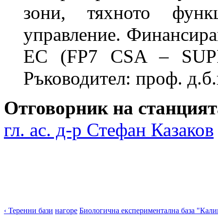
зони, тяхното функц
управление. Финансира
ЕС (FP7 CSA – SUP
Ръководител: проф. д.б.
Отговорник на станцият
гл. ас. д-р Стефан Казаков
‹ Теренни бази
нагоре
Биологична експериментална база "Кали