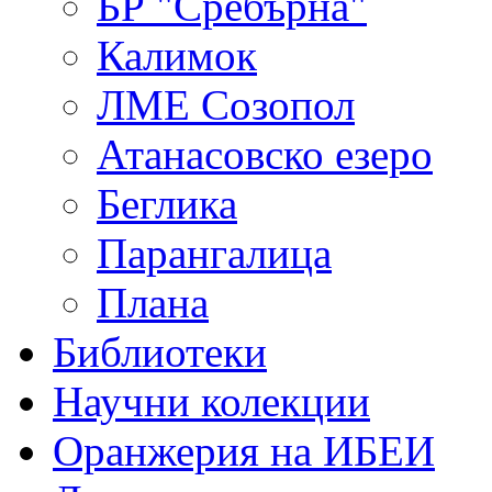
БР "Сребърна"
Калимок
ЛME Созопол
Атанасовско езеро
Беглика
Парангалица
Плана
Библиотеки
Научни колекции
Оранжерия на ИБЕИ