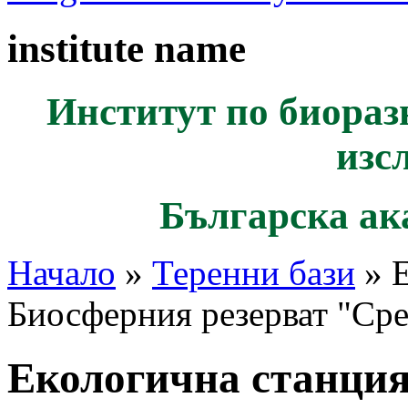
institute name
Институт по биораз
изс
Българска ак
Начало
»
Теренни бази
» Е
Биосферния резерват "Ср
Екологична станци