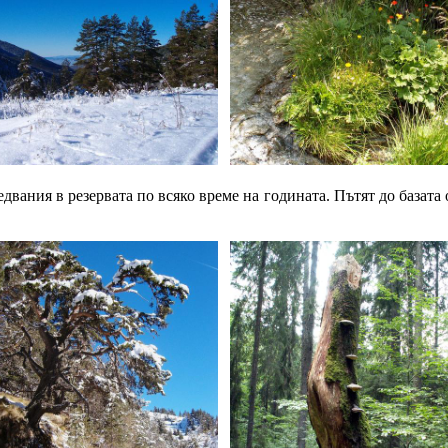
двания в резервата по всяко време на годината. Пътят до базата