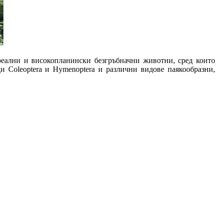
реални и високопланински безгръбначни животни, сред които
ди Coleoptera и Hymenoptera и различни видове паякообразни,