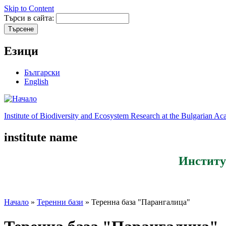
Skip to Content
Търси в сайта:
Езици
Български
English
Institute of Biodiversity and Ecosystem Research at the Bulgarian A
institute name
Институ
Начало
»
Теренни бази
» Теренна база "Парангалица"