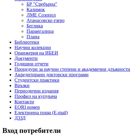
БР "Сребърна"
Калимок
ЛME Созопол
Атанасовско езеро
Беглика
Парангалица
Плана
Библиотеки
Научни колекции
Оранжерия на ИБЕИ
Документи
Годишни отчети
Процедури за научни степени и академични длъжности
Акредитирани докторски програми
Студентски практики
Връзки
Периодични издания
Профил на купувача
Контакти
EORI номер
Електронна поща (E-mail)
ДЗЗД
Вход потребители