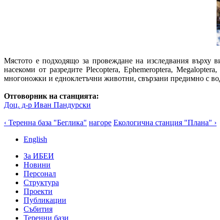
Мястото е подходящо за провеждане на изследвания върху в
насекоми от разредите Plecoptera, Ephemeroptera, Megalopte
многоножки и едноклетъчни животни, свързани предимно с во
Отговорник на станцията:
Доц. д-р Иван Пандурски
‹ Теренна база "Беглика"
нагоре
Екологична станция "Плана" ›
English
За ИБЕИ
Новини
Персонал
Структура
Проекти
Публикации
Събития
Теренни бази