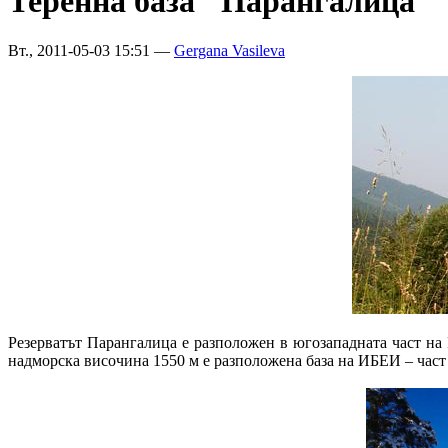
Теренна база "Парангалица"
Вт., 2011-05-03 15:51 —
Gergana Vasileva
Резерватът Парангалица е разположен в югозападната част на
надморска височина 1550 м е разположена база на ИБЕИ – част о