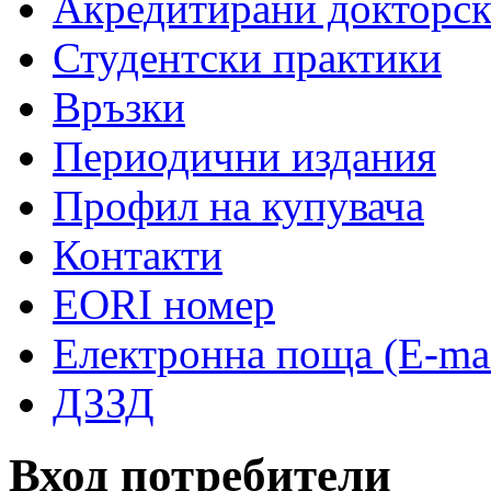
Акредитирани докторс
Студентски практики
Връзки
Периодични издания
Профил на купувача
Контакти
EORI номер
Електронна поща (E-mai
ДЗЗД
Вход потребители