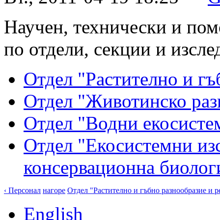
Научен, технически и по
по отдели, секции и изсле
Отдел "Растително и гъ
Отдел "Животинско раз
Отдел "Водни екосисте
Отдел "Екосистемни изс
консервационна биолог
‹ Персонал
нагоре
Отдел "Растително и гъбно разнообразие и р
English