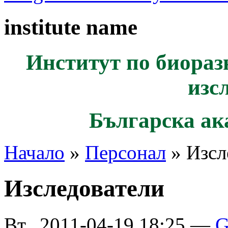
institute name
Институт по биораз
изс
Българска ак
Начало
»
Персонал
» Изсл
Изследователи
Вт., 2011-04-19 18:25 —
G