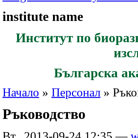
institute name
Институт по биораз
изс
Българска ак
Начало
»
Персонал
» Ръко
Ръководство
Вт., 2013-09-24 12:35 —
w