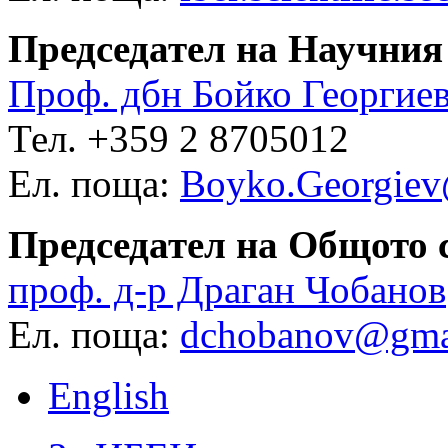
Председател на Научния
Проф. дбн Бойко Георгие
Тел. +359 2 8705012
Ел. поща:
Boyko.Georgiev
Председател на Общото 
проф. д-р Драган Чобанов
Ел. поща:
dchobanov@gma
English