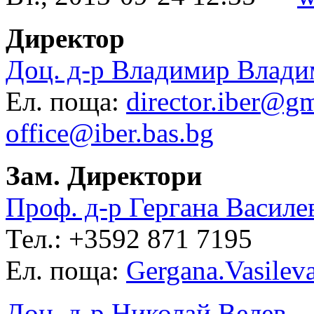
Директор
Доц. д-р Владимир Влад
Ел. поща:
director.iber@g
office@iber.bas.bg
Зам. Директори
Проф. д-р Гергана Василе
Тел.: +3592 871 7195
Ел. поща:
Gergana.Vasilev
Доц. д-р Николай Велев