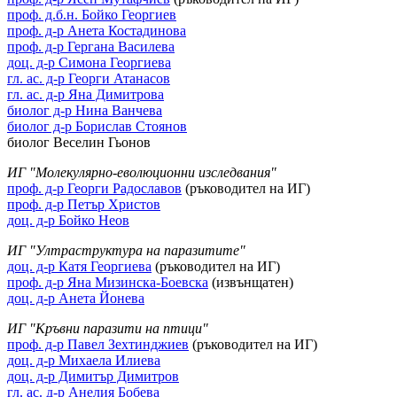
проф. д.б.н. Бойко Георгиев
проф. д-р Анета Костадинова
проф. д-р Гергана Василева
доц. д-р Симона Георгиева
гл. ас. д-р Георги Атанасов
гл. ас. д-р Яна Димитрова
биолог д-р Нина Ванчева
биолог д-р Борислав Стоянов
биолог Веселин Гьонов
ИГ "Молекулярно-еволюционни изследвания"
проф. д-р Георги Радославов
(ръководител на ИГ)
проф. д-р Петър Христов
доц. д-р Бойко Неов
ИГ "Ултраструктура на паразитите"
доц. д-р Катя Георгиева
(ръководител на ИГ)
проф. д-р Яна Мизинска-Боевска
(извънщатен)
доц. д-р Анета Йонева
ИГ "Кръвни паразити на птици"
проф. д-р Павел Зехтинджиев
(ръководител на ИГ)
доц. д-р Михаела Илиева
доц. д-р Димитър Димитров
гл. ас. д-р Анелия Бобева