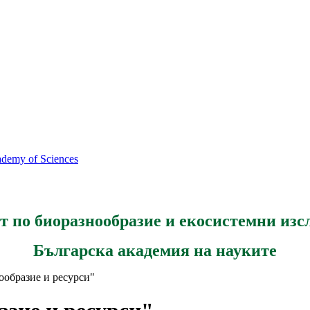
cademy of Sciences
т по биоразнообразие и екосистемни изс
Българска академия на науките
образие и ресурси"