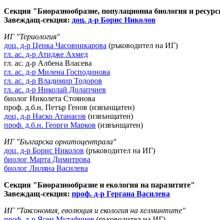
Секция "Биоразнообразие, популационна биология и ресурс
Завеждащ-секция:
доц. д-р Борис Николов
ИГ "Териология"
доц. д-р Ценка Часовникарова
(ръководител на ИГ)
гл. ас. д-р Атидже Ахмед
гл. ас. д-р Албена Власева
гл. ас. д-р Милена Господинова
гл. ас. д-р Владимир Тодоров
гл. ас. д-р Николай Долапчиев
биолог Николета Стоянова
проф. д.б.н. Петър Генов (извънщатен)
доц. д-р Наско Атанасов
(извънщатен)
проф. д.б.н. Георги Марков
(извънщатен)
ИГ "Българска орнитоцентрала"
доц. д-р Борис Николов
(ръководител на ИГ)
биолог Марта Димитрова
биолог Лиляна Василева
Секция "Биоразнообразие и екология на паразитите"
Завеждащ-секция:
проф. д-р Гергана Василева
ИГ "Таксономия, еволюция и екология на хелминтите"
проф. д-р Ясен Мутафчиев
(ръководител на ИГ)