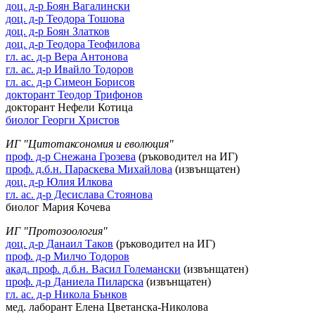
доц. д-р Боян Вагалински
доц. д-р Теодора Тошова
доц. д-р Боян Златков
доц. д-р Теодора Теофилова
гл. ас. д-р Вера Антонова
гл. ас. д-р Ивайло Тодоров
гл. ас. д-р Симеон Борисов
докторант Теодор Трифонов
докторант Нефели Котица
биолог Георги Христов
ИГ "Цитотаксономия и еволюция"
проф. д-р Снежана Грозева
(ръководител на ИГ)
проф. д.б.н. Параскева Михайлова
(извънщатен)
доц. д-р Юлия Илкова
гл. ас. д-р Десислава Стоянова
биолог Мария Кочева
ИГ "Протозоология"
доц. д-р Данаил Таков
(ръководител на ИГ)
проф. д-р Милчо Тодоров
акад. проф. д.б.н. Васил Големански
(извънщатен)
проф. д-р Даниела Пиларска
(извънщатен)
гл. ас. д-р Никола Бънков
мед. лаборант Елена Цветанска-Николова