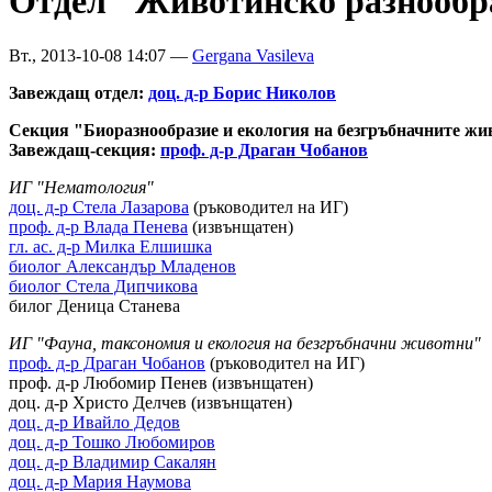
Отдел "Животинско разнообра
Вт., 2013-10-08 14:07 —
Gergana Vasileva
Завеждащ отдел:
доц. д-р Борис Николов
Секция "Биоразнообразие и екология на безгръбначните жи
Завеждащ-секция:
проф. д-р Драган Чобанов
ИГ "Нематология"
доц. д-р Стела Лазарова
(ръководител на ИГ)
проф. д-р Влада Пенева
(извънщатен)
гл. ас. д-р Милка Елшишка
биолог Александър Младенов
биолог Стела Дипчикова
билог Деница Станева
ИГ "Фауна, таксономия и екология на безгръбначни животни"
проф. д-р Драган Чобанов
(ръководител на ИГ)
проф. д-р Любомир Пенев (извънщатен)
доц. д-р Христо Делчев (извънщатен)
доц. д-р Ивайло Дедов
доц. д-р Тошко Любомиров
доц. д-р Владимир Сакалян
доц. д-р Мария Наумова