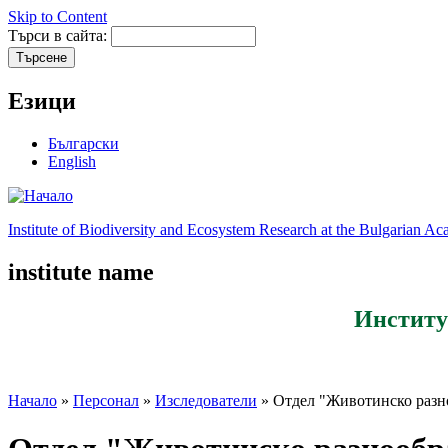
Skip to Content
Търси в сайта:
Езици
Български
English
Institute of Biodiversity and Ecosystem Research at the Bulgarian A
institute name
Институ
Начало
»
Персонал
»
Изследователи
» Отдел "Животинско разно