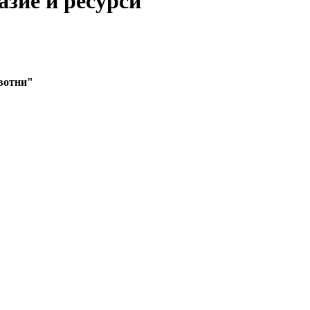
зие и ресурси"
вотни"