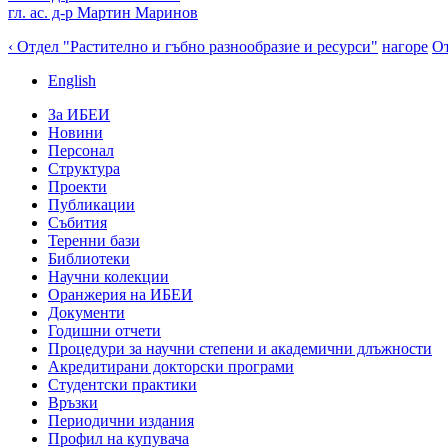
гл. ас. д-р Мартин Маринов
‹ Отдел "Растително и гъбно разнообразие и ресурси"
нагоре
От
English
За ИБЕИ
Новини
Персонал
Структура
Проекти
Публикации
Събития
Теренни бази
Библиотеки
Научни колекции
Оранжерия на ИБЕИ
Документи
Годишни отчети
Процедури за научни степени и академични длъжности
Акредитирани докторски програми
Студентски практики
Връзки
Периодични издания
Профил на купувача