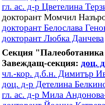
гл. ас. д-р Цветелина Терз
докторант Момчил Назър
докторант Белослава Гено
докторант Любка Данчева
Секция "Палеоботаника 
Завеждащ-секция:
доц. 
чл.-кор. д.б.н. Димитър И
доц. д-р Детелина Белкин
гл. ас. д-р Мила Андонов