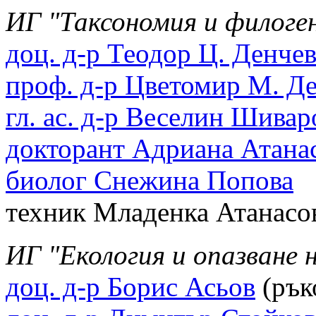
ИГ "Таксономия и филоге
доц. д-р Теодор Ц. Денче
проф. д-р Цветомир М. Д
гл. ас. д-р Веселин Шивар
докторант Адриана Атана
биолог Снежина Попова
техник Младенка Атанасо
ИГ "Екология и опазване 
доц. д-р Борис Асьов
(рък