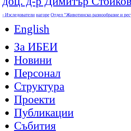
доц. д-р Димитър Стойко
‹ Изследователи
нагоре
Отдел "Животинско разнообразие и рес
English
За ИБЕИ
Новини
Персонал
Структура
Проекти
Публикации
Събития