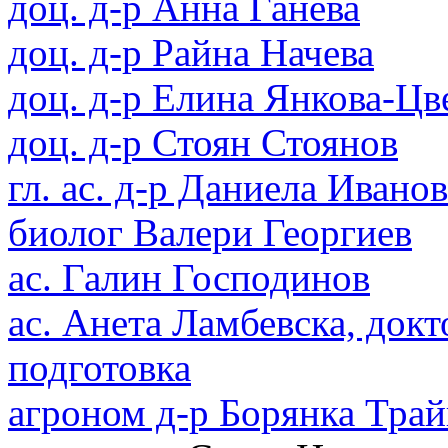
доц. д-р Анна Ганева
доц. д-р Райна Начева
доц. д-р Елина Янкова-Цв
доц. д-р Стоян Стоянов
гл. ас. д-р Даниела Иванов
биолог Валери Георгиев
ас. Галин Господинов
ас. Анета Ламбевска, докт
подготовка
агроном д-р Борянка Трай