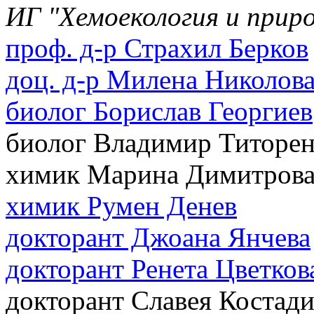
ИГ "Хемоекология и прир
проф. д-р Страхил Берков
доц. д-р Милена Николов
биолог Борислав Георгиев
биолог Владимир Титорен
химик Марина Димитров
химик Румен Денев
докторант Джоана Янчева
докторант Ренета Цветков
докторант Славея Костад