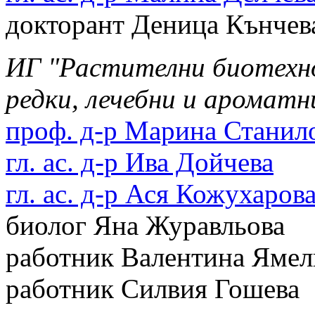
докторант Деница Кънчев
ИГ "Растителни биотехнол
редки, лечебни и ароматн
проф. д-р Марина Станил
гл. ас. д-р Ива Дойчева
гл. ас. д-р Ася Кожухаров
биолог Яна Журавльова
работник Валентина Ямел
работник Силвия Гошева