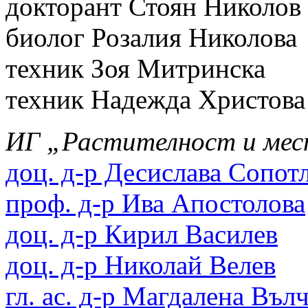
докторант Стоян Николов
биолог Розалия Николова
техник Зоя Митринска
техник Надежда Христова
ИГ „Растителност и ме
доц. д-р Десислава Сопот
проф. д-р Ива Апостолова
доц. д-р Кирил Василев
доц. д-р Николай Велев
гл. ас. д-р Магдалена Въл