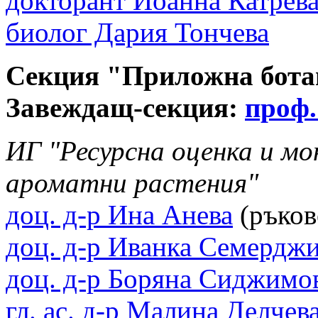
докторант Йоанна Катрев
биолог Дария Тончева
Секция "Приложна бота
Завеждащ-секция:
проф.
ИГ "Ресурсна оценка и мо
ароматни растения"
доц. д-р Ина Анева
(ръков
доц. д-р Иванка Семерджи
доц. д-р Боряна Сиджимо
гл. ас. д-р Малина Делчев