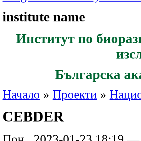
institute name
Институт по биораз
изс
Българска ак
Начало
»
Проекти
»
Наци
CEBDER
Пон., 2023-01-23 18:19 