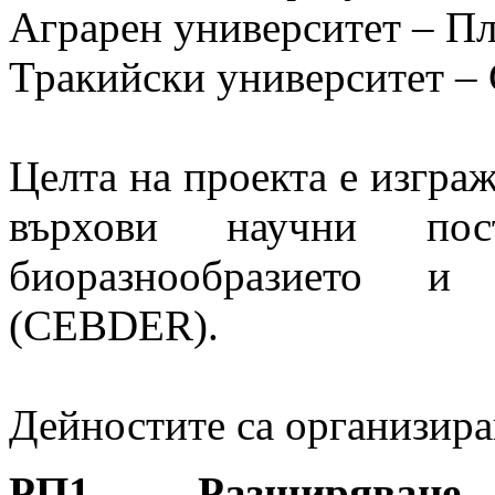
Аграрен университет – П
Тракийски университет – 
Целта на проекта е изгра
върхови научни по
биоразнообразието и 
(CEBDER).
Дейностите са организир
РП1. Разширяван