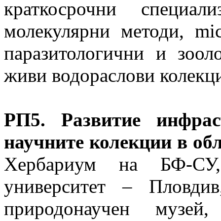
краткосрочни специал
молекулярни методи, mic
паразитологични и зоол
живи водораслови колекц
РП5. Развитие инфрас
научните колекции в об
Хербариум на БФ-СУ
университет – Пловди
природонаучен музей