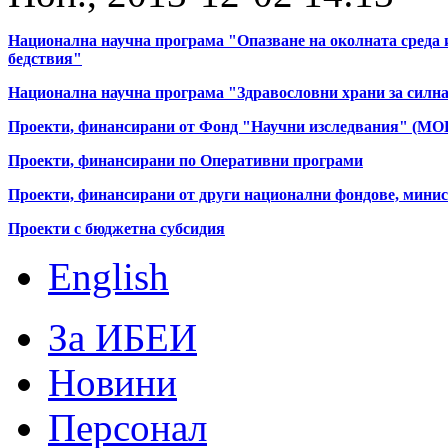
Национална научна програма "Опазване на околната среда 
бедствия"
Национална научна програма "Здравословни храни за силна
Проекти, финансирани от Фонд "Научни изследвания" (МО
Проекти, финансирани по Оперативни програми
Проекти, финансирани от други национални фондове, мини
Проекти с бюджетна субсидия
English
За ИБЕИ
Новини
Персонал