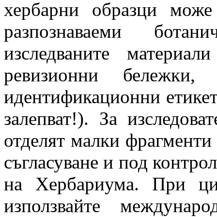
хербарни образци може
разпознаваеми ботан
изследваните материал
ревизионни бележки,
идентификационни етикетч
залепват!). За изследов
отделят малки фрагменти 
съгласуване и под контро
на Хербариума. При ци
използвайте междунар