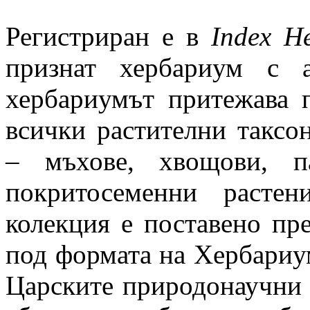
Регистриран е в
Index H
признат хербариум с 
хербариумът притежава 
всички растителни таксо
– мъхове, хвощови, п
покритосеменни растен
колекция е поставено пре
под формата на Хербариу
Царските природонаучни и