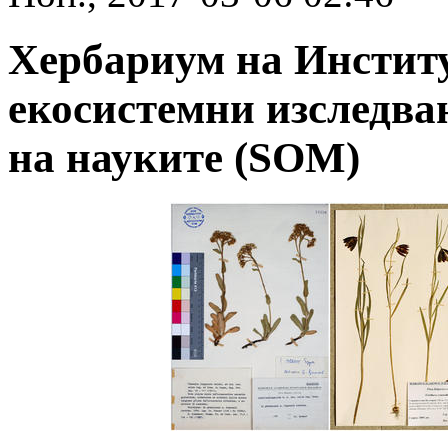
Хербариум на Институ
екосистемни изследва
на науките
(SOM)