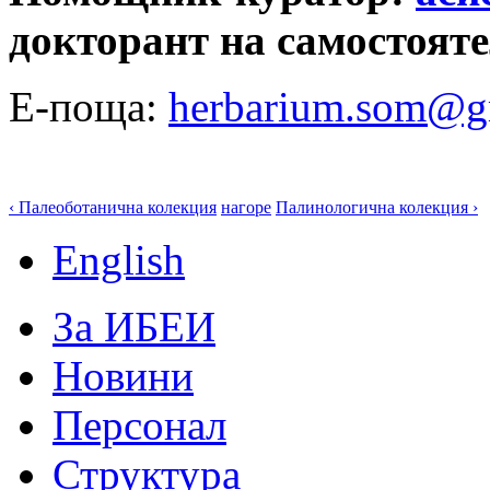
докторант на самостоят
Е-поща:
herbarium.som@g
‹ Палеоботанична колекция
нагоре
Палинологична колекция ›
English
За ИБЕИ
Новини
Персонал
Структура