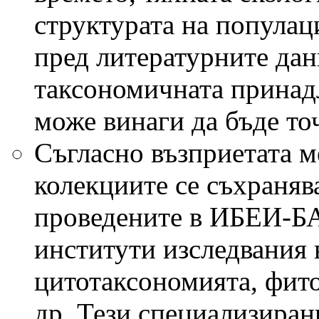
структурата на попула
пред литературните данн
таксономичната принад
може винаги да бъде то
Съгласно възприетата 
колекциите се съхраняв
проведените в ИБЕИ-БА
институти изследвания 
цитотаксономията, фит
др. Тези специализиран