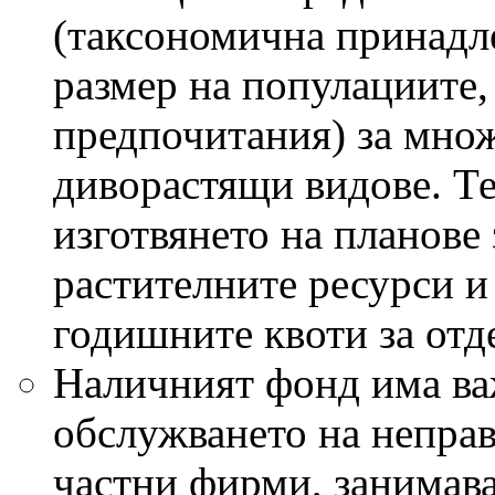
(таксономична принадл
размер на популациите,
предпочитания) за мно
диворастящи видове. Те
изготвянето на планове 
растителните ресурси и
годишните квоти за отд
Наличният фонд има ва
обслужването на неправ
частни фирми, занимава