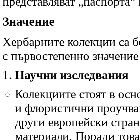
представляват „паспорта“ 
Значение
Хербарните колекции са б
с първостепенно значение 
Научни изследвания
Колекциите стоят в осн
и флористични проучван
други европейски стран
материали. Поради това