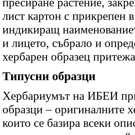
пресиране растение, закр
лист картон с прикрепен в
индикиращ наименованието
и лицето, събрало и опре
хербарен образец притежа
Типусни образци
Хербариумът на ИБЕИ при
образци – оригиналните х
които се базира всеки опис