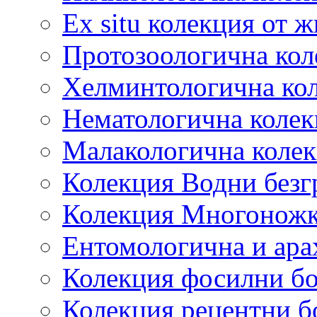
Ex situ колекция от 
Протозоологична кол
Хелминтологична ко
Нематологична колек
Малакологична коле
Колекция Водни безг
Колекция Многонож
Ентомологична и ара
Колекция фосилни б
Колекция рецентни б