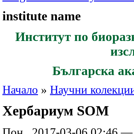
institute name
Институт по биораз
изс
Българска ак
Начало
»
Научни колекци
Хербариум SOM
Пон., 2017-03-06 02:46 