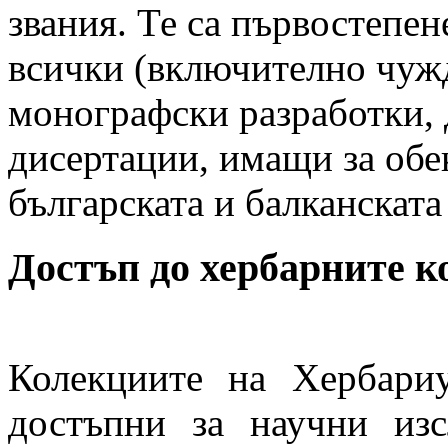
звания. Те са първостепе
всички (включително чуж
монографски разработки, 
дисертации, имащи за обек
българската и балканската
Достъп до хербарните к
Колекциите на Хербар
достъпни за научни изс