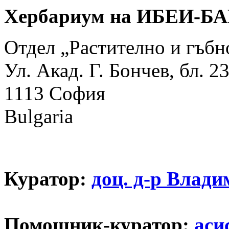
Хербариум на ИБЕИ-БА
Отдел „Растително и гъбн
Ул. Акад. Г. Бончев, бл. 2
1113 София
Bulgaria
Куратор:
доц. д-р Влад
Помощник-куратор:
аси