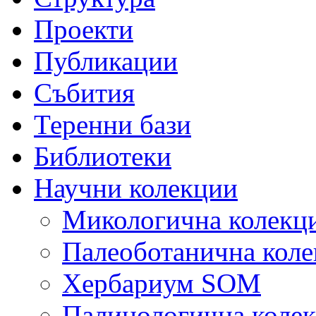
Проекти
Публикации
Събития
Теренни бази
Библиотеки
Научни колекции
Микологична колекц
Палеоботанична коле
Хербариум SOM
Палинологична коле