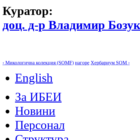
Куратор:
доц. д-р Владимир Бозу
‹ Микологична колекция (SOMF)
нагоре
Хербариум SOM ›
English
За ИБЕИ
Новини
Персонал
Структура