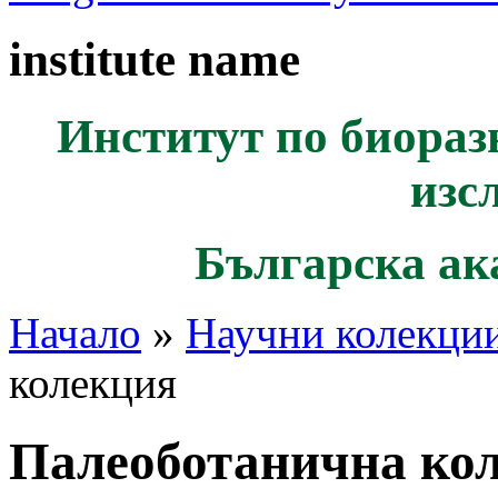
institute name
Институт по биораз
изс
Българска ак
Начало
»
Научни колекци
колекция
Палеоботанична ко