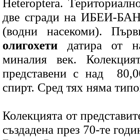
Heteroptera. Териториалн
две сгради на ИБЕИ-БАН, 
(водни насекоми). Пър
олигохети
датира от на
миналия век. Колекция
представени с над 80,0
спирт. Сред тях няма тип
Колекцията от представит
създадена през 70-те годи