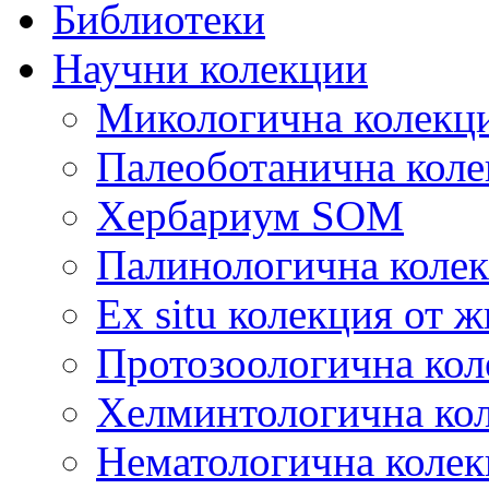
Библиотеки
Научни колекции
Микологична колекц
Палеоботанична коле
Хербариум SOM
Палинологична коле
Ex situ колекция от 
Протозоологична кол
Хелминтологична ко
Нематологична колек