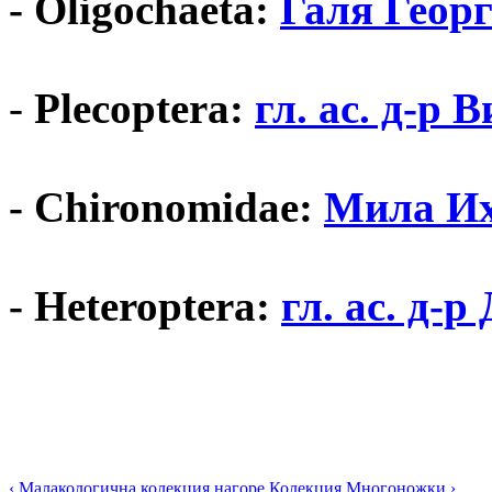
- Oligochaeta:
Галя Геор
-
Plecoptera:
гл. ас. д-р
- Chironomidae:
Мила И
- Heteroptera:
гл. ас. д-
‹ Малакологична колекция
нагоре
Колекция Многоножки ›