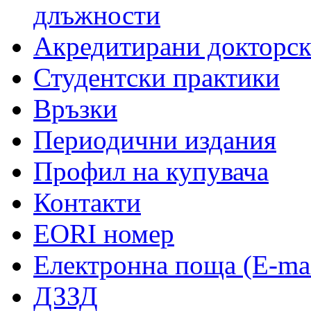
длъжности
Акредитирани докторс
Студентски практики
Връзки
Периодични издания
Профил на купувача
Контакти
EORI номер
Електронна поща (E-mai
ДЗЗД