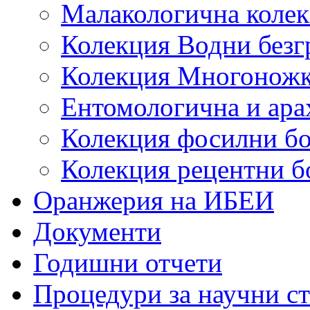
Малакологична коле
Колекция Водни безг
Колекция Многонож
Ентомологична и ара
Колекция фосилни б
Колекция рецентни б
Оранжерия на ИБЕИ
Документи
Годишни отчети
Процедури за научни с